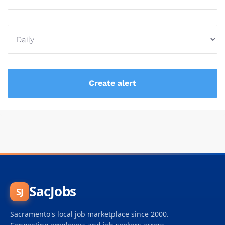
SacJobs
SJ
Sacramento's local job marketplace since 2000.